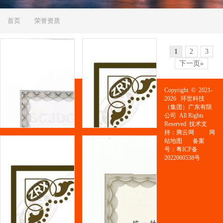
首页
荣誉资质
1
2
3
下一页»
Copyright © 2021-
2026 环世科技
（集团）广东有限
公司 All Rights
Reserved.
技术支
持：腾云网
网
站地图
备案
号：
粤ICP备
2022060538号